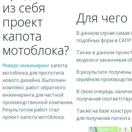
из себя
Для чего
проект
капота
В данном случае самая
подобных форм в САПР 
мотоблока?
Также в данном проект
модели и заканчивая о
Реверс-инжиниринг
капота
В результате получены
мотоблока для прототипа
серийном производстве
нового дизайна. Выполнен
комплекс работ обратного
В свою очередь наличи
инжиниринга для частной
получения соответству
производственной компании.
Результатом работ стал
Также на базе констру
проект капота мотоблока.
для получения патента