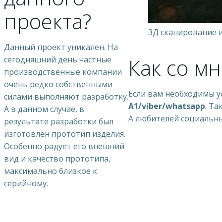
проекта?
3Д сканирование и
Данный проект уникален. На
Как со мн
сегодняшний день частные
производственные компании
очень редко собственными
Если вам необходимы у
силами выполняют разработку.
А1/viber/whatsapp
. Т
А в данном случае, в
А любителей социальны
результате разработки был
изготовлен прототип изделия.
Особенно радует его внешний
вид и качество прототипа,
максимально близкое к
серийному.