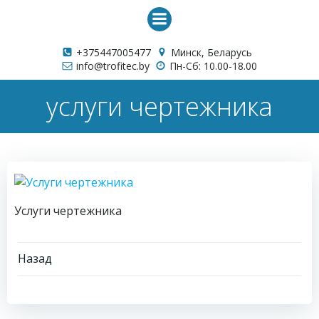
Перейти
к
содержимому
+375447005477
Минск, Беларусь
info@trofitec.by
Пн-Сб: 10.00-18.00
услуги чертежника
Услуги чертежника
Навигация
Назад
по